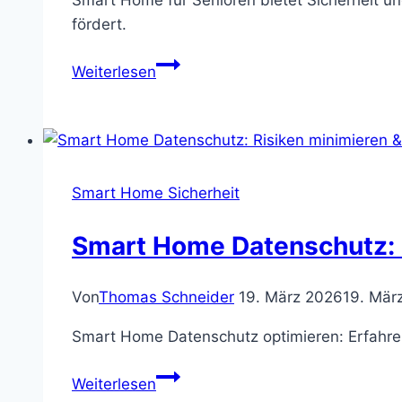
Smart Home für Senioren bietet Sicherheit und
fördert.
Smart
Weiterlesen
Home
für
Senioren:
Sicherheit
&
Smart Home Sicherheit
Komfort
im
Smart Home Datenschutz: R
Alter
Von
Thomas Schneider
19. März 2026
19. Mär
Smart Home Datenschutz optimieren: Erfahren 
Smart
Weiterlesen
Home