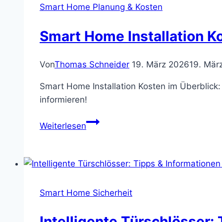
&
Smart Home Planung & Kosten
Integration
Smart Home Installation Ko
Von
Thomas Schneider
19. März 2026
19. Mär
Smart Home Installation Kosten im Überblick
informieren!
Smart
Weiterlesen
Home
Installation
Kosten:
Preise
&
Smart Home Sicherheit
Planungshilfe
Intelligente Türschlösser: