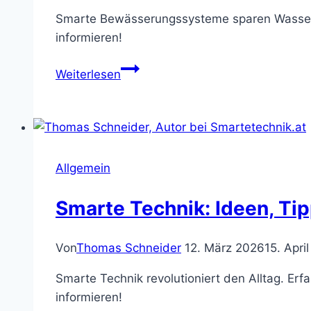
Smarte Bewässerungssysteme sparen Wasser un
informieren!
Smarte
Weiterlesen
Bewässerungssysteme:
Effiziente
Gartenpflege-
Tipps
Allgemein
Smarte Technik: Ideen, Tip
Von
Thomas Schneider
12. März 2026
15. Apri
Smarte Technik revolutioniert den Alltag. Erf
informieren!