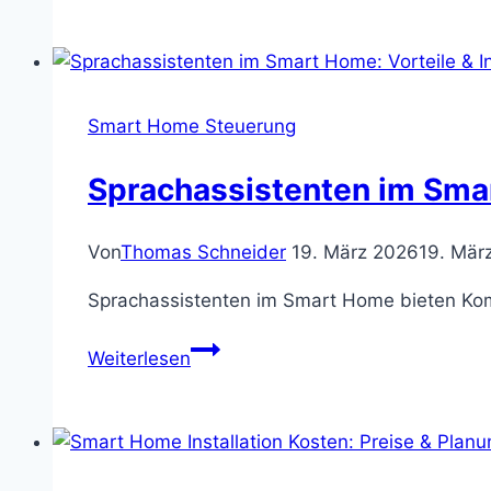
Datenschutz:
Risiken
minimieren
&
Smart Home Steuerung
Sicherheit
Sprachassistenten im Smar
Von
Thomas Schneider
19. März 2026
19. Mär
Sprachassistenten im Smart Home bieten Komfo
Sprachassistenten
Weiterlesen
im
Smart
Home:
Vorteile