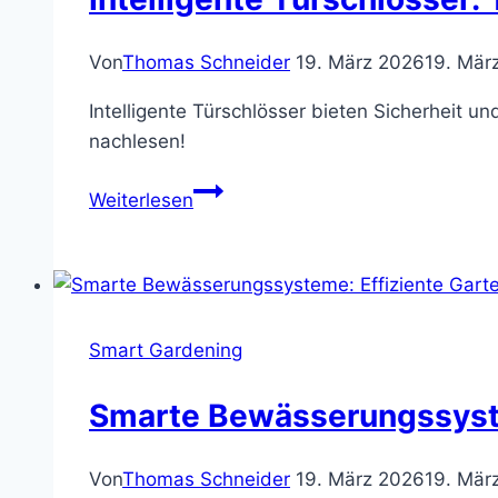
Von
Thomas Schneider
19. März 2026
19. Mär
Intelligente Türschlösser bieten Sicherheit 
nachlesen!
Intelligente
Weiterlesen
Türschlösser:
Tipps
&
Informationen
kompakt
Smart Gardening
Smarte Bewässerungssyste
Von
Thomas Schneider
19. März 2026
19. Mär