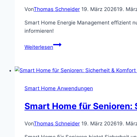
Von
Thomas Schneider
19. März 2026
19. Mär
Smart Home Energie Management effizient nut
informieren!
Smart
Weiterlesen
Home
Energie
Management:
Strom
sparen
Smart Home Anwendungen
&
optimieren
Smart Home für Senioren: S
Von
Thomas Schneider
19. März 2026
19. Mär